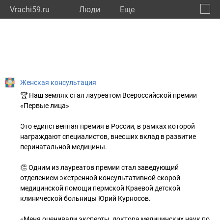
Vrachi59.ru
Люди
Eще
🔔
Пермс
🔍
Женская консультация
🏆 Наш земляк стал лауреатом Всероссийской премии
«Первые лица»
Это единственная премия в России, в рамках которой
награждают специалистов, внесших вклад в развитие
перинатальной медицины.
👏 Одним из лауреатов премии стал заведующий
отделением экстренной консультативной скорой
медицинской помощи пермской Краевой детской
клинической больницы Юрий Курносов.
«Меня оценивали эксперты, доктора медицинских наук по