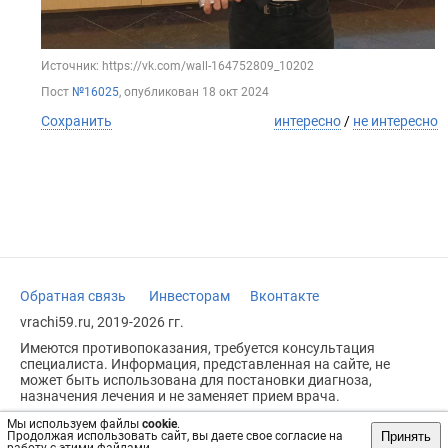
Источник: https://vk.com/wall-164752809_10202
Пост
№16025
, опубликован
18 окт 2024
Сохранить
интересно
/
не интересно
Обратная связь
Инвесторам
Вконтакте
vrachi59.ru, 2019-2026 гг.
Имеются противопоказания, требуется консультация
специалиста. Информация, представленная на сайте, не
может быть использована для постановки диагноза,
назначения лечения и не заменяет прием врача.
Возрастное ограничение: 18+
Мы используем файлы
cookie
.
Принять
Продолжая использовать сайт, вы даете свое согласие на