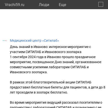
Vrachi59.ru
Люди
Eще
🔔
Пермс
🔍
Медицинский центр «Ситилаб»
День знаний в Иваново: интересное мероприятие с
участием СИТИЛАБ и Ивановского зоопарка
1 сентября 2024 года в Иваново прошло праздничное
мероприятие, посвященное Дню знаний, организованное
совместными усилиями лаборатории СИТИЛАБ и
Ивановского зоопарка.
В рамках этой благотворительной акции СИТИЛАБ
предоставил бесплатные билеты для пациентов, а дети до 8
лет проходили в зоопарк бесплатно.
Во время мероприятия ведущий рассказал посетителям о
партнерстве с лабораторией СИТИЛАБ и познакомил с ее