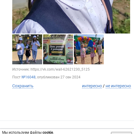
Источник: https://vk.com/wall-62621230_5125
Пост
№16048
, опубликован
27 сен 2024
Сохранить
интересно
/
не интересно
Обратная связь
Инвесторам
Вконтакте
Мы используем файлы
cookie
.