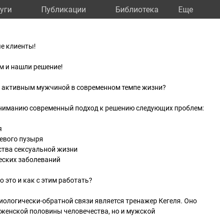
уги
Публикации
Библиотека
Eще
е клиенты!
м и нашли решение!
м, активным мужчиной в современном темпе жизни?
ниманию современный подход к решению следующих проблем:
я
евого пузыря
ства сексуальной жизни
еских заболеваний
о это и как с этим работать?
иологически-обратной связи является тренажер Кегеля. Оно
 женской половины человечества, но и мужской