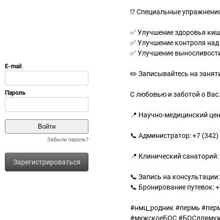
⁉️ Специальные упражнения
✅ Улучшение здоровья ки
✅ Улучшение контроля на
✅ Улучшение выносливости
✏️ Записывайтесь на заняти
С любовью и заботой о Вас.
📍 Научно-медицинский цен
📞 Администратор: +7 (342)
Забыли пароль?
📍 Клинический санаторий:
Зарегистрироваться
📞 Запись на консультации: 
📞 Бронирование путевок: +
#нмц_родник #пермь #пер
#мужскоеБОС #БОСдлямуж