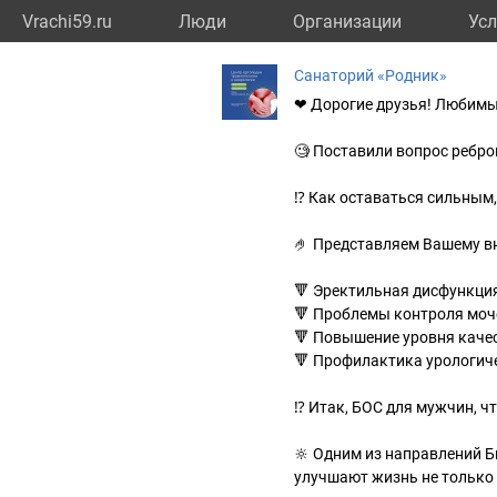
Vrachi59.ru
Люди
Организации
Усл
Санаторий «Родник»
❤ Дорогие друзья! Любимы
🧐 Поставили вопрос ребро
⁉️ Как оставаться сильны
🤌 Представляем Вашему в
🔻 Эректильная дисфункци
🔻 Проблемы контроля моч
🔻 Повышение уровня каче
🔻 Профилактика урологич
⁉️ Итак, БОС для мужчин, чт
🔆 Одним из направлений Б
улучшают жизнь не только