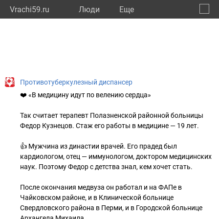
Vrachi59.ru
Люди
Eще
🔔
Пермс
🔍
Противотуберкулезный диспансер
❤️ «В медицину идут по велению сердца»
Так считает терапевт Полазненской районной больницы
Федор Кузнецов. Стаж его работы в медицине — 19 лет.
👍 Мужчина из династии врачей. Его прадед был
кардиологом, отец — иммунологом, доктором медицинских
наук. Поэтому Федор с детства знал, кем хочет стать.
После окончания медвуза он работал и на ФАПе в
Чайковском районе, и в Клинической больнице
Свердловского района в Перми, и в Городской больнице
Архангела Михаила.