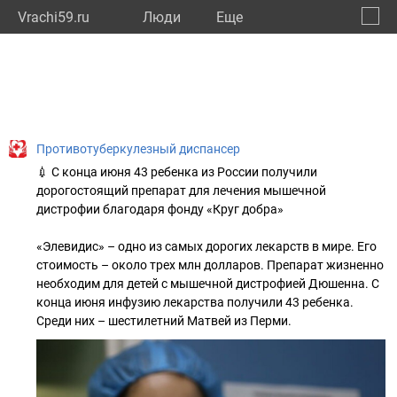
Vrachi59.ru
Люди
Eще
🔔
Пермс
🔍
Противотуберкулезный диспансер
💉 С конца июня 43 ребенка из России получили
дорогостоящий препарат для лечения мышечной
дистрофии благодаря фонду «Круг добра»
«Элевидис» – одно из самых дорогих лекарств в мире. Его
стоимость – около трех млн долларов. Препарат жизненно
необходим для детей с мышечной дистрофией Дюшенна. С
конца июня инфузию лекарства получили 43 ребенка.
Среди них – шестилетний Матвей из Перми.