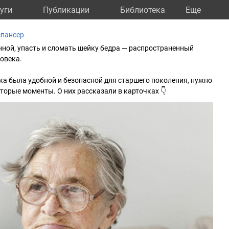
уги
Публикации
Библиотека
Eще
спансер
анной, упасть и сломать шейку бедра — распространенный
овека.
а была удобной и безопасной для старшего поколения, нужно
торые моменты. О них рассказали в карточках 👇