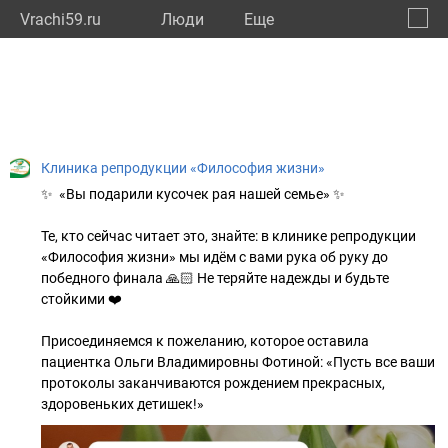
Vrachi59.ru
Люди
Eще
🔔
Пермс
🔍
Клиника репродукции «Философия жизни»
✨ «Вы подарили кусочек рая нашей семье» ✨
Те, кто сейчас читает это, знайте: в клинике репродукции
«Философия жизни» мы идём с вами рука об руку до
победного финала 🙏🏻 Не теряйте надежды и будьте
стойкими ❤️
Присоединяемся к пожеланию, которое оставила
пациентка Ольги Владимировны Фотиной: «Пусть все ваши
протоколы заканчиваются рождением прекрасных,
здоровеньких детишек!»