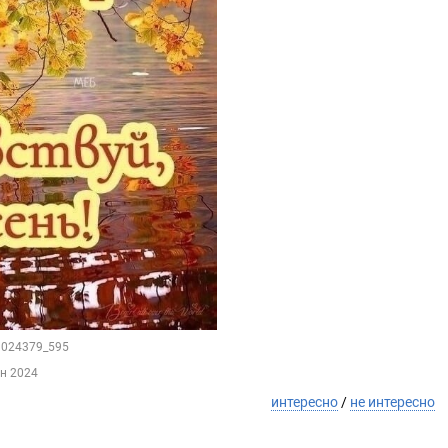
79024379_595
ен 2024
интересно
/
не интересно