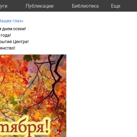
уги
Публикации
Библиотека
Eще
Ваших глаз»
 днем осени!
 года!
крытия Центра!
оянство!