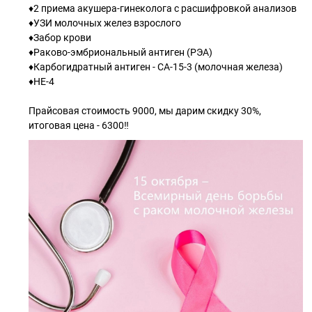
♦2 приема акушера-гинеколога с расшифровкой анализов
♦УЗИ молочных желез взрослого
♦Забор крови
♦Раково-эмбриональный антиген (РЭА)
♦Карбогидратный антиген - СА-15-3 (молочная железа)
♦НЕ-4
Прайсовая стоимость 9000, мы дарим скидку 30%,
итоговая цена - 6300‼