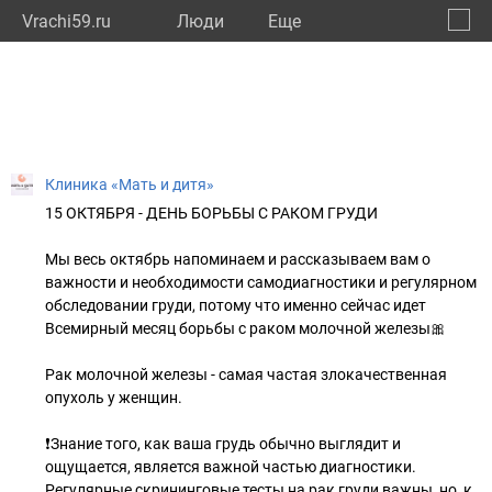
Vrachi59.ru
Люди
Eще
🔔
Пермс
🔍
Клиника «Мать и дитя»
15 ОКТЯБРЯ - ДЕНЬ БОРЬБЫ С РАКОМ ГРУДИ
Мы весь октябрь напоминаем и рассказываем вам о
важности и необходимости самодиагностики и регулярном
обследовании груди, потому что именно сейчас идет
Всемирный месяц борьбы с раком молочной железы🎀
Рак молочной железы - самая частая злокачественная
опухоль у женщин.
❗Знание того, как ваша грудь обычно выглядит и
ощущается, является важной частью диагностики.
Регулярные скрининговые тесты на рак груди важны, но, к