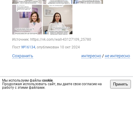
Источник: https://vk.com/wall-43127109_25780
Пост
№16134
, опубликован
10 окт 2024
Сохранить
интересно
/
не интересно
Мы используем файлы
cookie
.
Принять
Продолжая использовать сайт, вы даете свое согласие на
работу с этими файлами.
Обратная связь
Инвесторам
Вконтакте
vrachi59.ru, 2019-2026 гг.
Имеются противопоказания, требуется консультация
специалиста. Информация, представленная на сайте, не
может быть использована для постановки диагноза,
назначения лечения и не заменяет прием врача.