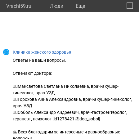
Vrachi59.ru
Люди
Eще
🔔
Пермс
🔍
Клиника женского здоровья
Ответы на ваши вопросы.
Отвечают доктора:
👩‍⚕Мансветова Светлана Николаевна, врач-акушер-
гинеколог, врач УЗД
👩‍⚕Горохова Анна Александровна, врач-акушер-гинеколог,
врач УЗД
👨‍⚕Соболь Александр Андреевич, врач-гастроэнтеролог,
терапевт, психолог [id1278421|@doc_sobol]
🙏 Всех благодарим за интересные и разнообразные
вопросы!