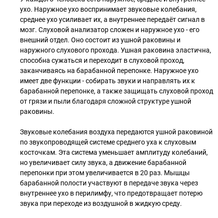
ухо. Наружное ухо воспринимает звуковые колебания,
среднее ухо усиливает их, а внутреннее передаёт сигнал в
мозг. Слуховой анализатор сложен и наружное ухо - его
внешний отдел. Оно состоит из ушной раковины и
наружного слухового прохода. Ушная раковина эластична,
способна сужаться и переходит в слуховой проход,
заканчиваясь на барабанной перепонке. Наружное ухо
имеет две функции - собирать звуки и направлять их к
барабанной перепонке, а также защищать слуховой проход
от грязи и пыли благодаря сложной структуре ушной
раковины.
Звуковые колебания воздуха передаются ушной раковиной
по звукопроводящей системе среднего уха к слуховым
косточкам. Эта система уменьшает амплитуду колебаний,
но увеличивает силу звука, а движение барабанной
перепонки при этом увеличивается в 20 раз. Мышцы
барабанной полости участвуют в передаче звука через
внутреннее ухо в перилимфу, что предотвращает потерю
звука при переходе из воздушной в жидкую среду.