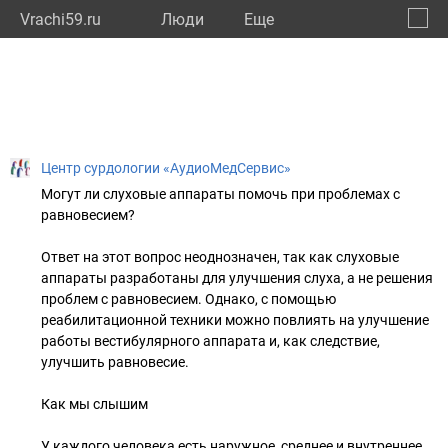
Vrachi59.ru
Люди
Eще
🔔
Пермс
🔍
Центр сурдологии «АудиоМедСервис»
Могут ли слуховые аппараты помочь при проблемах с
равновесием?
Ответ на этот вопрос неоднозначен, так как слуховые
аппараты разработаны для улучшения слуха, а не решения
проблем с равновесием. Однако, с помощью
реабилитационной техники можно повлиять на улучшение
работы вестибулярного аппарата и, как следствие,
улучшить равновесие.
Как мы слышим
У каждого человека есть наружное, среднее и внутреннее