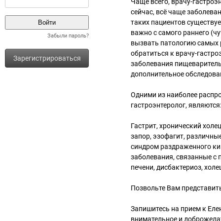
Чаще всего, врачу-гастроэн
сейчас, всё чаще заболева
таких пациентов существуе
важно с самого раннего (чу
Забыли пароль?
вызвать патологию самых 
обратиться к врачу-гастро
Зарегистрироваться
заболевания пищеварительн
дополнительное обследова
Одними из наиболее распр
гастроэнтеролог, являются
Гастрит, хронический холе
запор, эзофагит, различн
синдром раздраженного ки
заболевания, связанные с п
печени, дисбактериоз, холе
Позвольте Вам представит
Запишитесь на прием к Ел
внимательное и доброжела