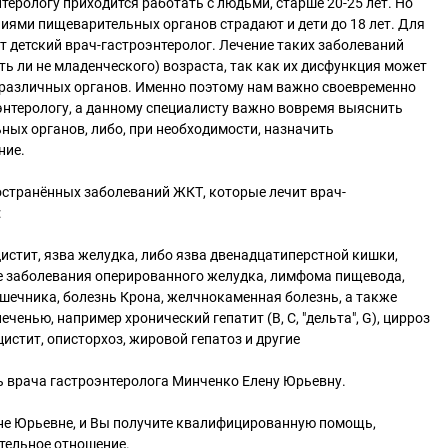
терологу приходится работать с людьми, старше 20-25 лет. Но
ниями пищеварительных органов страдают и дети до 18 лет. Для
т детский врач-гастроэнтеролог. Лечение таких заболеваний
ть ли не младенческого) возраста, так как их дисфункция может
различных органов. Именно поэтому нам важно своевременно
энтерологу, а данному специалисту важно вовремя выяснить
ых органов, либо, при необходимости, назначить
ние.
остранённых заболеваний ЖКТ, которые лечит врач-
:
цистит, язва желудка, либо язва двенадцатиперстной кишки,
ые заболевания оперированного желудка, лимфома пищевода,
шечника, болезнь Крона, желчнокаменная болезнь, а также
еченью, например хронический гепатит (В, С, "дельта", G), цирроз
цистит, описторхоз, жировой гепатоз и другие
ь врача гастроэнтеролога Минченко Елену Юрьевну.
ене Юрьевне, и Вы получите квалифицированную помощь,
тельное отношение.