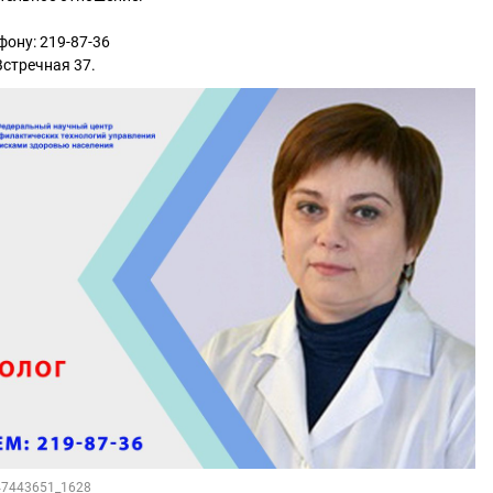
фону: 219-87-36
 Встречная 37.
147443651_1628