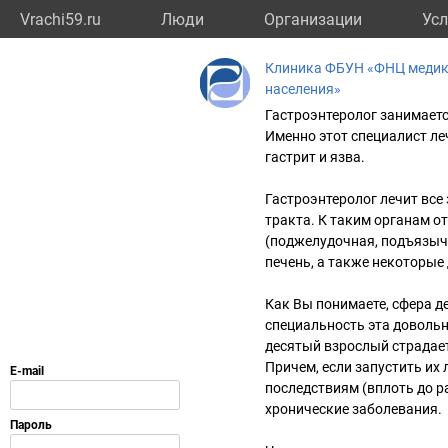
Vrachi59.ru
Люди
Организации
Усл
Клиника ФБУН «ФНЦ медико
населения»
Гастроэнтеролог занимаетс
Именно этот специалист ле
гастрит и язва.
Гастроэнтеролог лечит все
тракта. К таким органам о
(поджелудочная, подъязычн
печень, а также некоторые
Как Вы понимаете, сфера д
специальность эта довольн
десятый взрослый страдае
Причем, если запустить их 
последствиям (вплоть до ра
хронические заболевания.