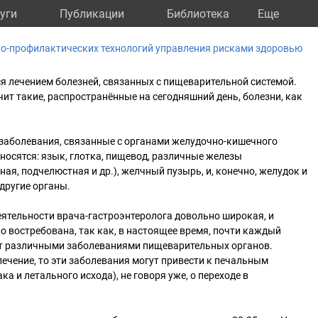
уги
Публикации
Библиотека
Eще
-профилактических технологий управления рисками здоровью
я лечением болезней, связанных с пищеварительной системой.
чит такие, распространённые на сегодняшний день, болезни, как
 заболевания, связанные с органами желудочно-кишечного
тносятся: язык, глотка, пищевод, различные железы
ая, подчелюстная и др.), желчный пузырь, и, конечно, желудок и
 другие органы.
еятельности врача-гастроэнтеролога довольно широкая, и
о востребована, так как, в настоящее время, почти каждый
т различными заболеваниями пищеварительных органов.
лечение, то эти заболевания могут привести к печальным
ка и летального исхода), не говоря уже, о переходе в