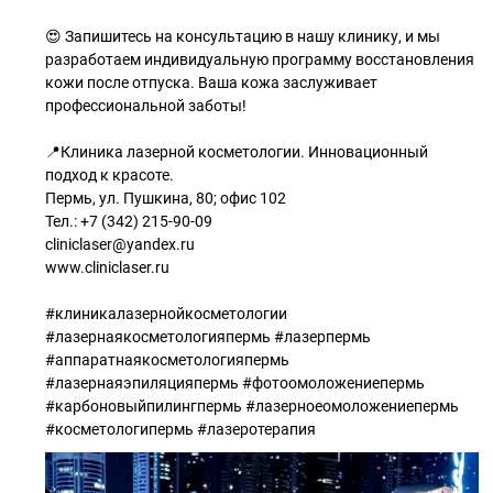
😍 Запишитесь на консультацию в нашу клинику, и мы
разработаем индивидуальную программу восстановления
кожи после отпуска. Ваша кожа заслуживает
профессиональной заботы!
📍Клиника лазерной косметологии. Инновационный
подход к красоте.
Пермь, ул. Пушкина, 80; офис 102
Тел.: +7 (342) 215-90-09
cliniclaser@yandex.ru
www.cliniclaser.ru
#клиникалазернойкосметологии
#лазернаякосметологияпермь #лазерпермь
#аппаратнаякосметологияпермь
#лазернаяэпиляцияпермь #фотоомоложениепермь
#карбоновыйпилингпермь #лазерноеомоложениепермь
#косметологипермь #лазеротерапия