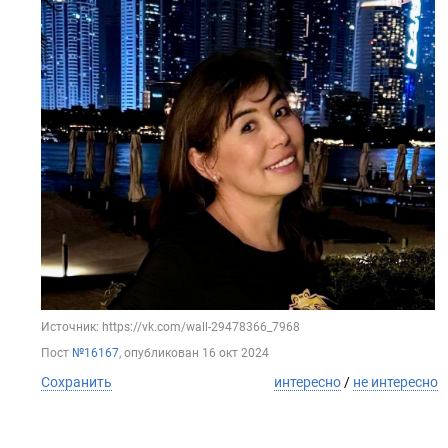
Источник: https://vk.com/wall-29478366_7968
Пост
№16167
, опубликован
16 окт 2024
Сохранить
интересно
/
не интересно