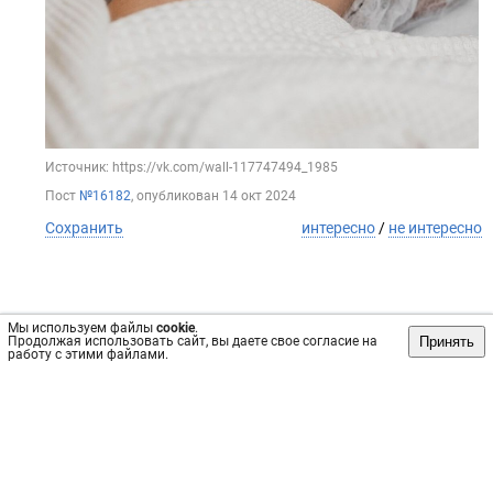
Источник: https://vk.com/wall-117747494_1985
Пост
№16182
, опубликован
14 окт 2024
Сохранить
интересно
/
не интересно
Мы используем файлы
cookie
.
Принять
Продолжая использовать сайт, вы даете свое согласие на
работу с этими файлами.
Обратная связь
Инвесторам
Вконтакте
vrachi59.ru, 2019-2026 гг.
Имеются противопоказания, требуется консультация
специалиста. Информация, представленная на сайте, не
может быть использована для постановки диагноза,