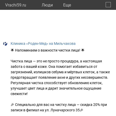
Vrachi59.ru
Люди
Eще
🔔
Пермс
🔍
Клиника «Роден-Мед» на Мильчакова
🌟 Напоминаем о важности чистки лица! 🌟
Чистка лица — это не просто процедура, а настоящая
забота о вашей коже. Она помогает избавиться от
загрязнений, излишков себума и мёртвых клеток, а также
предотвращает появление акне и других несовершенств.
Регулярная чистка способствует обновлению клеток,
улучшает цвет лица и дарит значительное ощущение
свежести!
🎉 Специально для вас на чистку лица — скидка 20% при
записи в филиал на ул. Луначарского 35🎉