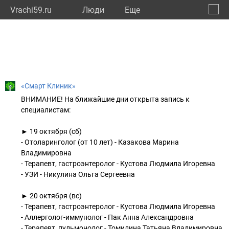
Vrachi59.ru
Люди
Eще
🔔
Пермс
🔍
«Смарт Клиник»
ВНИМАНИЕ! На ближайшие дни открыта запись к
специалистам:
► 19 октября (сб)
- Отоларинголог (от 10 лет) - Казакова Марина
Владимировна
- Терапевт, гастроэнтеролог - Кустова Людмила Игоревна
- УЗИ - Никулина Ольга Сергеевна
► 20 октября (вс)
- Терапевт, гастроэнтеролог - Кустова Людмила Игоревна
- Аллерголог-иммунолог - Пак Анна Александровна
- Терапевт, пульмонолог - Томилина Татьяна Владимировна