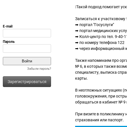
❕Такой подход помогает ус
Записаться к участковому 
➡ портал "Госуслуги"
➡ портал медицинских услу
➡ Колл-центр по тел. 9-40-1
➡ по номеру телефона 122
➡ через информационный к
Также напоминаем про орг
№ 6, в которых также возм
Забыли пароль?
специалисту, выписка спра
карты.
Зарегистрироваться
В неотложных ситуациях (
головокружения, при остры
обращаться в кабинет № 9
При визите в поликлинику 
страхования или паспорт.