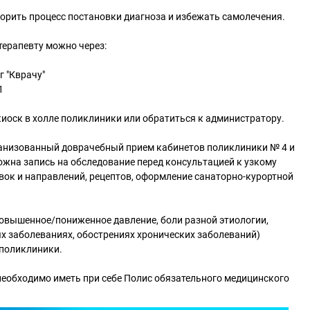
корить процесс постановки диагноза и избежать самолечения.
терапевту можно через:
г "Кврачу"
1
иоск в холле поликлиники или обратиться к администратору.
анизованный доврачебный прием кабинетов поликлиники № 4 и
ожна запись на обследование перед консультацией к узкому
вок и направлений, рецептов, оформление санаторно-курортной
повышенное/пониженное давление, боли разной этиологии,
х заболеваниях, обострениях хронических заболеваний)
 поликлиники.
необходимо иметь при себе Полис обязательного медицинского