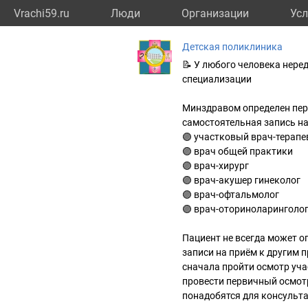
Vrachi59.ru
Люди
Организации
Усл
Детская поликлиника
📝 У любого человека нере
специализации
Минздравом определен пер
самостоятельная запись на 
🟣 участковый врач-терапе
🟣 врач общей практики
🟣 врач-хирург
🟣 врач-акушер гинеколог
🟣 врач-офтальмолог
🟣 врач-оториноларинголо
Пациент не всегда может о
записи на приём к другим 
сначала пройти осмотр учас
провести первичный осмот
понадобятся для консульта