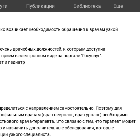
уги
Публикации
Библиотека
Eще
дко возникает необходимость обращения к врачам узкой
ечень врачебных должностей, к которым доступна
прием в электронном виде на портале "Госуслуг":
вт и педиатр
г
пределиться с направлением самостоятельно. Поэтому для
профильным врачам (врач невролог, врач уролог) необходимо
ткового врача-терапевта. Это связано с тем, что терапевт может
р и назначить дополнительные обследования, которые
ции узкого специалиста.