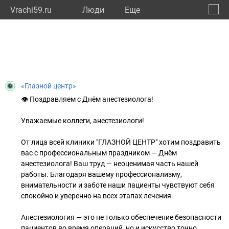
Vrachi59.ru
Люди
Eще
🔔
Пермс
🔍
«Глазной центр»
👁 Поздравляем с Днём анестезиолога!
Уважаемые коллеги, анестезиологи!
От лица всей клиники "ГЛАЗНОЙ ЦЕНТР" хотим поздравить
вас с профессиональным праздником — Днём
анестезиолога! Ваш труд — неоценимая часть нашей
работы. Благодаря вашему профессионализму,
внимательности и заботе наши пациенты чувствуют себя
спокойно и уверенно на всех этапах лечения.
Анестезиология — это не только обеспечение безопасности
пациентов во время операций, но и искусство точно