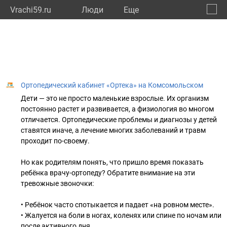
Vrachi59.ru
Люди
Eще
🔔
Пермс
🔍
Ортопедический кабинет «Ортека» на Комсомольском
Дети — это не просто маленькие взрослые. Их организм
постоянно растет и развивается, а физиология во многом
отличается. Ортопедические проблемы и диагнозы у детей
ставятся иначе, а лечение многих заболеваний и травм
проходит по-своему.
Но как родителям понять, что пришло время показать
ребёнка врачу-ортопеду? Обратите внимание на эти
тревожные звоночки:
• Ребёнок часто спотыкается и падает «на ровном месте».
• Жалуется на боли в ногах, коленях или спине по ночам или
после активного дня.