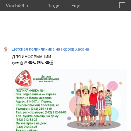
Vrachi59.ru
Люди
Eще
🔔
Пермс
🔍
Детская поликлиника на Героев Хасана
ДЛЯ ИНФОРМАЦИИ.
📖✒📓📒☎📞💽📞☎🗒