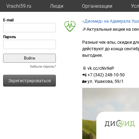
Vrachi59.ru
Люди
Организации
Усл
«Диомид» на Адмирала Уша
🎉Актуальные акции на сен
Разные чек-апы, скидки для
действуют до конца сентябр
выгоднее.
Забыли пароль?
📎 vk.cc/cNv9eP
📲 +7 (342) 248-10-50
Зарегистрироваться
🏡 ул. Ушакова, 59/1