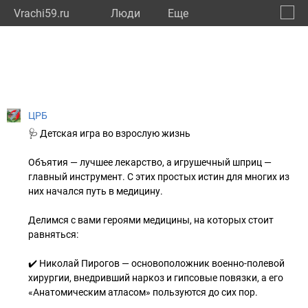
Vrachi59.ru
Люди
Eще
🔔
Пермс
🔍
ЦРБ
🩺 Детская игра во взрослую жизнь
Объятия — лучшее лекарство, а игрушечный шприц —
главный инструмент. С этих простых истин для многих из
них начался путь в медицину.
Делимся с вами героями медицины, на которых стоит
равняться:
✔️ Николай Пирогов — основоположник военно-полевой
хирургии, внедривший наркоз и гипсовые повязки, а его
«Анатомическим атласом» пользуются до сих пор.