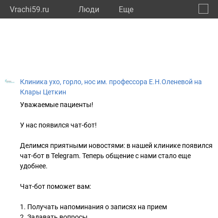
Vrachi59.ru
Люди
Eще
🔔
Пермс
🔍
Клиника ухо, горло, нос им. профессора Е.Н.Оленевой на
Клары Цеткин
Уважаемые пациенты!
У нас появился чат-бот!
Делимся приятными новостями: в нашей клинике появился
чат-бот в Telegram. Теперь общение с нами стало еще
удобнее.
Чат-бот поможет вам:
1. Получать напоминания о записях на прием
2. Задавать вопросы