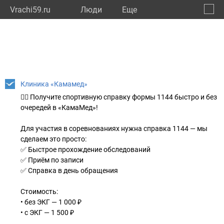
Vrachi59.ru
Люди
Eще
🔔
Пермс
🔍
Клиника «Камамед»
🏃‍♂️ Получите спортивную справку формы 1144 быстро и без
очередей в «КамаМед»!
Для участия в соревнованиях нужна справка 1144 — мы
сделаем это просто:
✅ Быстрое прохождение обследований
✅ Приём по записи
✅ Справка в день обращения
Стоимость:
• без ЭКГ — 1 000 ₽
• с ЭКГ — 1 500 ₽