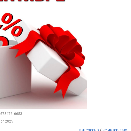
50678476_6653
авг 2025
интересно
/
не интересно