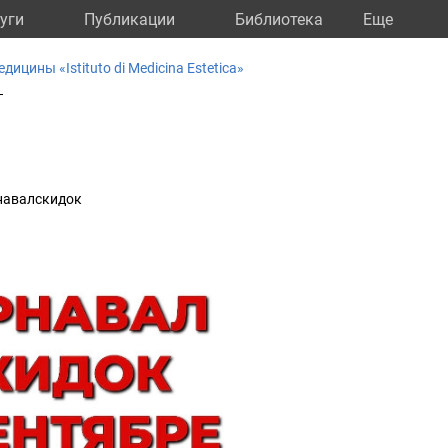
уги
Публикации
Библиотека
Eще
цины «Istituto di Medicina Estetica»
–
навалскидок