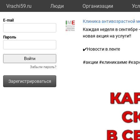
Vrachi59.ru
Люди
Организации
Усл
Клиника антивозрастной меди
Каждая неделя в сентябре 
новая акция на услуги‼️
✔️Новости в ленте
#акции #клиникаиме #кар
Забыли пароль?
Зарегистрироваться