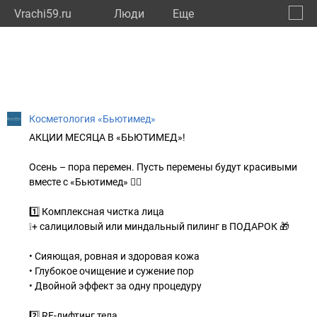
Vrachi59.ru
Люди
Eще
🔔
Пермс
🔍
Косметология «Бьютимед»
АКЦИИ МЕСЯЦА В «БЬЮТИМЕД»!
Осень – пора перемен. Пусть перемены будут красивыми
вместе с «Бьютимед» 👇🏼
1️⃣ Комплексная чистка лица
❕+ салициловый или миндальный пилинг в ПОДАРОК 🎁
• Сияющая, ровная и здоровая кожа
• Глубокое очищение и сужение пор
• Двойной эффект за одну процедуру
2️⃣ RF-лифтинг тела