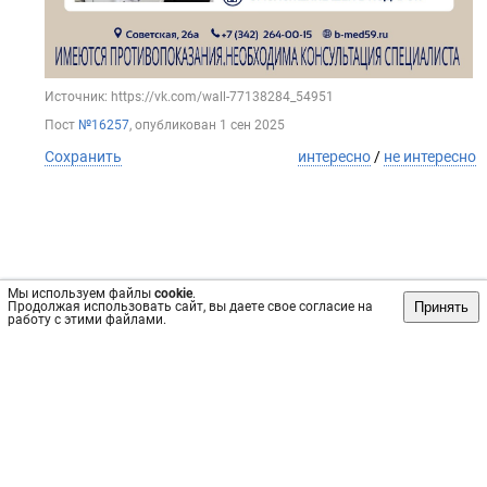
Источник: https://vk.com/wall-77138284_54951
Пост
№16257
, опубликован
1 сен 2025
Сохранить
интересно
/
не интересно
Мы используем файлы
cookie
.
Принять
Продолжая использовать сайт, вы даете свое согласие на
работу с этими файлами.
Обратная связь
Инвесторам
Вконтакте
vrachi59.ru, 2019-2026 гг.
Имеются противопоказания, требуется консультация
специалиста. Информация, представленная на сайте, не
может быть использована для постановки диагноза,
назначения лечения и не заменяет прием врача.
Возрастное ограничение: 18+