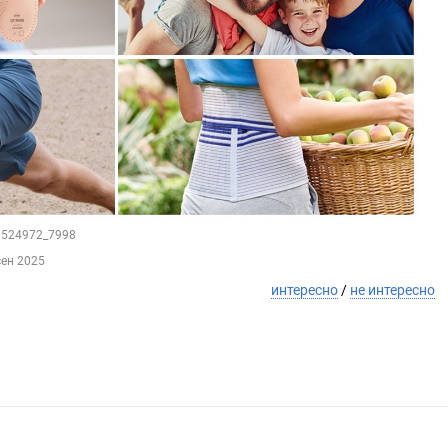
90524972_7998
сен 2025
интересно
/
не интересно