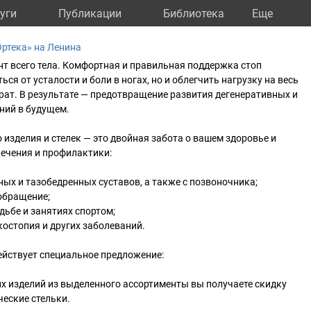
уги
Публикации
Библиотека
Eще
ртека» на Ленина
т всего тела. Комфортная и правильная поддержка стоп
ься от усталости и боли в ногах, но и облегчить нагрузку на весь
ат. В результате — предотвращение развития дегенеративных и
ний в будущем.
 изделия и стелек — это двойная забота о вашем здоровье и
ечения и профилактики:
ных и тазобедренных суставов, а также с позвоночника;
обращение;
дьбе и занятиях спортом;
костопия и других заболеваний.
ействует специальное предложение:
х изделий из выделенного ассортименты вы получаете скидку
ческие стельки.