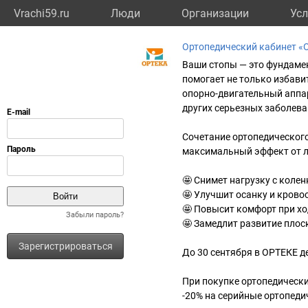
Vrachi59.ru
Люди
Организации
Усл
Ортопедический кабинет «О
Ваши стопы — это фундамен
помогает не только избавит
опорно-двигательный аппар
других серьезных заболева
Сочетание ортопедического
максимальный эффект от л
🤩 Снимет нагрузку с колен
🤩 Улучшит осанку и крово
🤩 Повысит комфорт при хо
Забыли пароль?
🤩 Замедлит развитие плос
Зарегистрироваться
До 30 сентября в ОРТЕКЕ д
При покупке ортопедически
-20% на серийные ортопеди