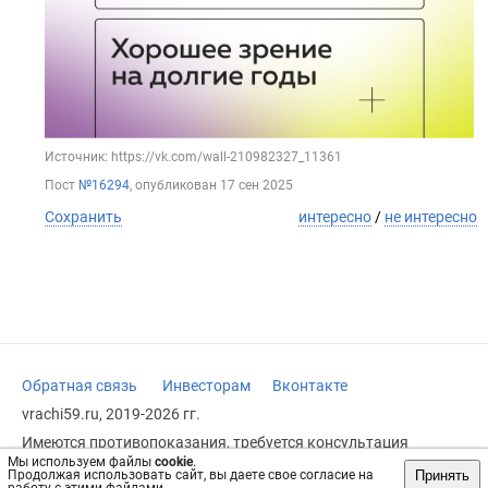
Источник: https://vk.com/wall-210982327_11361
Пост
№16294
, опубликован
17 сен 2025
Сохранить
интересно
/
не интересно
Обратная связь
Инвесторам
Вконтакте
vrachi59.ru, 2019-2026 гг.
Имеются противопоказания, требуется консультация
специалиста. Информация, представленная на сайте, не
Мы используем файлы
cookie
.
Принять
Продолжая использовать сайт, вы даете свое согласие на
может быть использована для постановки диагноза,