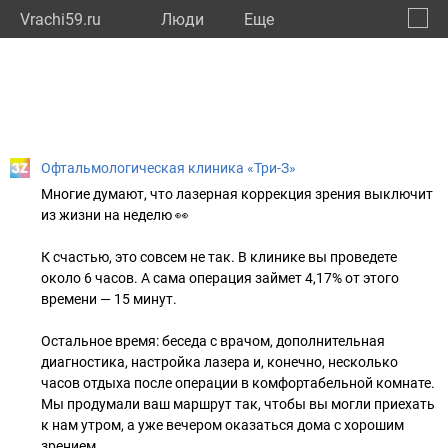
Vrachi59.ru
Люди
Eще
🔔
Пермс
🔍
Офтальмологическая клиника «Три-З»
Многие думают, что лазерная коррекция зрения выключит
из жизни на неделю 👀
К счастью, это совсем не так. В клинике вы проведете
около 6 часов. А сама операция займет 4,17% от этого
времени — 15 минут.
Остальное время: беседа с врачом, дополнительная
диагностика, настройка лазера и, конечно, несколько
часов отдыха после операции в комфортабельной комнате.
Мы продумали ваш маршрут так, чтобы вы могли приехать
к нам утром, а уже вечером оказаться дома с хорошим
зрением.