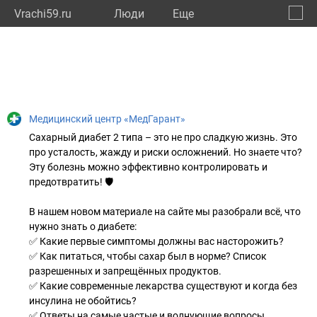
Vrachi59.ru
Люди
Eще
🔔
Пермс
🔍
Медицинский центр «МедГарант»
Сахарный диабет 2 типа – это не про сладкую жизнь. Это
про усталость, жажду и риски осложнений. Но знаете что?
Эту болезнь можно эффективно контролировать и
предотвратить! 🛡
В нашем новом материале на сайте мы разобрали всё, что
нужно знать о диабете:
✅ Какие первые симптомы должны вас насторожить?
✅ Как питаться, чтобы сахар был в норме? Список
разрешенных и запрещённых продуктов.
✅ Какие современные лекарства существуют и когда без
инсулина не обойтись?
✅ Ответы на самые частые и волнующие вопросы.