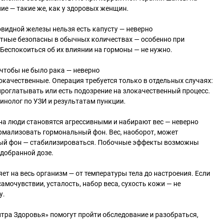
е — такие же, как у здоровых женщин.
овидной железы нельзя есть капусту — неверно
етные безопасны в обычных количествах — особенно при
Беспокоиться об их влиянии на гормоны — не нужно.
, чтобы не было рака — неверно
качественные. Операция требуется только в отдельных случаях:
проглатывать или есть подозрение на злокачественный процесс.
нолог по УЗИ и результатам пункции.
на люди становятся агрессивными и набирают вес — неверно
рмализовать гормональный фон. Вес, наоборот, может
ный фон — стабилизироваться. Побочные эффекты возможны
добранной дозе.
ет на весь организм — от температуры тела до настроения. Если
амочувствии, усталость, набор веса, сухость кожи — не
у.
тра Здоровья» помогут пройти обследование и разобраться,