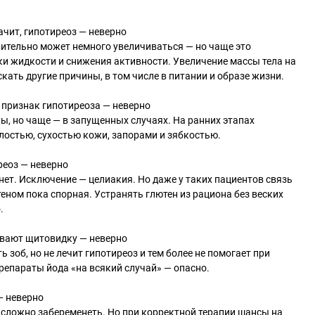
начит, гипотиреоз — неверно
вительно может немного увеличиваться — но чаще это
ки жидкости и снижения активности. Увеличение массы тела на
скать другие причины, в том числе в питании и образе жизни.
й признак гипотиреоза — неверно
, но чаще — в запущенных случаях. На ранних этапах
лостью, сухостью кожи, запорами и зябкостью.
реоз — неверно
ет. Исключение — целиакия. Но даже у таких пациентов связь
еном пока спорная. Устранять глютен из рациона без веских
.
ивают щитовидку — неверно
 зоб, но не лечит гипотиреоз и тем более не помогает при
репараты йода «на всякий случай» — опасно.
 — неверно
 сложно забеременеть. Но при корректной терапии шансы на