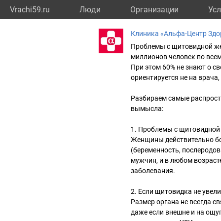
Vrachi59.ru
Люди
Организации
Усл
Клиника «Альфа-Центр Здо
Проблемы с щитовидной же
миллионов человек по всем
При этом 60% не знают о сво
ориентируется не на врача,
Разбираем самые распрост
вымысла:
1. Проблемы с щитовидной 
Женщины действительно бо
(беременность, послеродов
мужчин, и в любом возраст
заболевания.
2️. Если щитовидка не увели
Размер органа не всегда с
даже если внешне и на ощуп