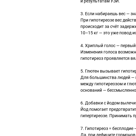
и результатам УЗИ.
3️. Если набираешь вес — з
При гипотиреозе вес дейст
происходит за счёт задерж
10–15 кг — это уже повод и
4️. Хриплый голос — первы
Изменения голоса возможны
гипотиреоз проявляется вя
5️. Глютен вызывает гипоти
Для большинства людей — н
между гипотиреозом и глют
оснований — бессмысленно
6️. Добавки с йодом вылеч
Йод помогает предотвратить
гипертиреозе. Принимать п
7️. Гипотиреоз = бесплодие
Да, при дефиците гормонов