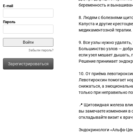
беременность и вынашивани
8️. Людям с болезнями щит
Капуста и другие крестоцв
медикаментозной терапии. 
9️. Все узлы нужно удалять
Большинство узлов — добро
Забыли пароль?
если узел мешает дышать, 
Решение принимает эндокри
Зарегистрироваться
10. От приёма левотирокси
Левотироксин помогает но
снижаться, а эмоциональ
только при неправильно по
📍 Щитовидная железа влия
вы замечаете изменения в с
откладывайте визит к врач
Эндокринологи «Альфа-Цен