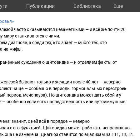
уги
Публикации
Библиотека
Eще
ровья»
лезой часто оказываются незаметными — и всё же почти 20
у миру сталкиваются с ними.
ём диагнозе, а среди тех, кто знает — много тех, кто
 а на мифы.
ранённые суждения о щитовидке — и отделяем факты от
железой бывают только у женщин после 40 лет — неверно
леют чаще — особенно в периоды гормональных перестроек
ый период, менопауза). Но щитовидка может дать сбой и у
е — особенно если есть наследственность или аутоиммунные
чена, значит, с ней всё в порядке — неверно
вязан с его функцией. Щитовидка может работать неправильно,
ь она не изменена. Диагноз ставится по анализам на ТТГ, Т3, Т4