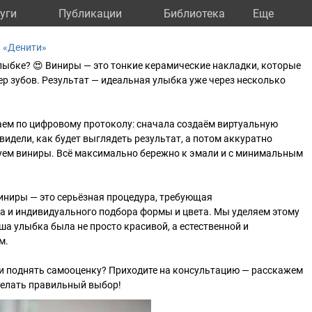
уги
Публикации
Библиотека
Eще
 «Денити»
лыбке? 😍 Виниры — это тонкие керамические накладки, которые
ер зубов. Результат — идеальная улыбка уже через несколько
аем по цифровому протоколу: сначала создаём виртуальную
видели, как будет выглядеть результат, а потом аккуратно
уем виниры. Всё максимально бережно к эмали и с минимальным
виниры — это серьёзная процедура, требующая
а и индивидуального подбора формы и цвета. Мы уделяем этому
ша улыбка была не просто красивой, а естественной и
м.
 и поднять самооценку? Приходите на консультацию — расскажем
делать правильный выбор!