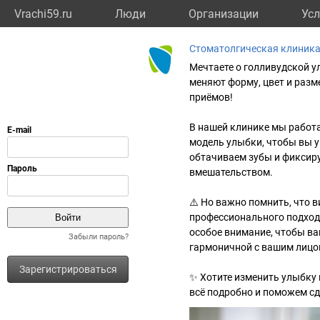
Vrachi59.ru
Люди
Организации
Усл
Стоматолгическая клиника
Мечтаете о голливудской у
меняют форму, цвет и разм
приёмов!
В нашей клинике мы работ
модель улыбки, чтобы вы у
обтачиваем зубы и фиксир
вмешательством.
⚠️ Но важно помнить, что 
профессионального подход
особое внимание, чтобы ва
Забыли пароль?
гармоничной с вашим лицо
Зарегистрироваться
✨ Хотите изменить улыбку
всё подробно и поможем с