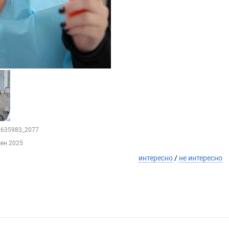
61635983_2077
сен 2025
интересно
/
не интересно