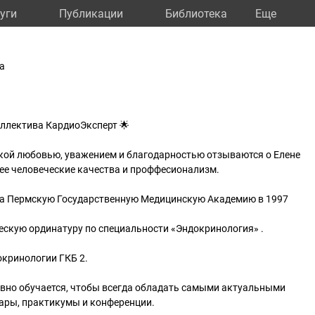
уги
Публикации
Библиотека
Eще
а
оллектива КардиоЭксперт 🌟
акой любовью, уважением и благодарностью отзываются о Елене
ее человеческие качества и проффесионализм.
а Пермскую Государственную Медицинскую Академию в 1997
ескую ординатуру по специальности «Эндокринология» .
окринологии ГКБ 2.
вно обучается, чтобы всегда обладать самыми актуальными
ары, практикумы и конференции.