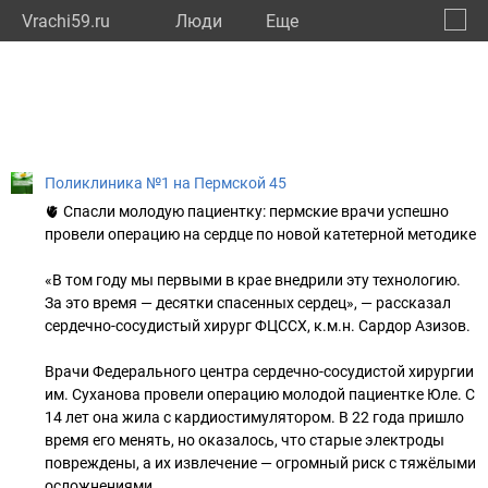
Vrachi59.ru
Люди
Eще
🔔
Пермс
🔍
Поликлиника №1 на Пермской 45
🫀 Спасли молодую пациентку: пермские врачи успешно
провели операцию на сердце по новой катетерной методике
«В том году мы первыми в крае внедрили эту технологию.
За это время — десятки спасенных сердец», — рассказал
сердечно-сосудистый хирург ФЦССХ, к.м.н. Сардор Азизов.
Врачи Федерального центра сердечно-сосудистой хирургии
им. Суханова провели операцию молодой пациентке Юле. С
14 лет она жила с кардиостимулятором. В 22 года пришло
время его менять, но оказалось, что старые электроды
повреждены, а их извлечение — огромный риск с тяжёлыми
осложнениями.