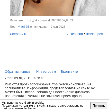
Источник: https://vk.com/wall-29478366_8403
Пост
№16325
, опубликован
17 сен 2025
Сохранить
интересно
/
не интересно
Обратная связь
Инвесторам
Вконтакте
vrachi59.ru, 2019-2026 гг.
Имеются противопоказания, требуется консультация
специалиста. Информация, представленная на сайте, не
может быть использована для постановки диагноза,
назначения лечения и не заменяет прием врача.
Возрастное ограничение: 18+
Мы используем файлы
cookie
.
Принять
Продолжая использовать сайт, вы даете свое согласие на
работу с этими файлами.