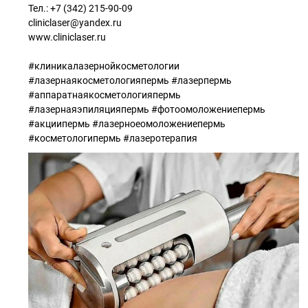
Тел.: +7 (342) 215-90-09
cliniclaser@yandex.ru
www.cliniclaser.ru
#клиникалазернойкосметологии
#лазернаякосметологияпермь #лазерпермь
#аппаратнаякосметологияпермь
#лазернаяэпиляцияпермь #фотоомоложениепермь
#акциипермь #лазерноеомоложениепермь
#косметологипермь #лазеротерапия