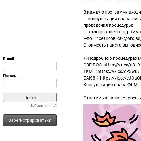
В каждую программу входи
— консультация врача физ
проведения процедуры;
— электроэнцефалограмма 
—по 12 сеансов каждого ви
Стоимость пакета выгоднее
📜Подробно о процедурах м
ЭЭГ-БОС: https://vk.cc/cOz9
ТКМП: https://vk.cc/cP3wk9
БАК 8К: https://vk.cc/cJOaO
Консультация врача ФРМ: h
Ответим на ваши вопросы и
Забыли пароль?
Зарегистрироваться