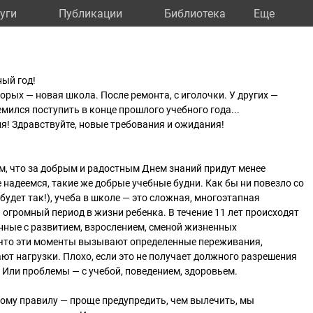
уги
Публикации
Библиотека
Eще
ный год!
орых — новая школа. После ремонта, с иголочки. У других —
емился поступить в конце прошлого учебного года...
ля! Здравствуйте, новые требования и ожидания!
, что за добрым и радостным Днем знаний придут менее
 надеемся, такие же добрые учебные будни. Как бы ни повезло со
будет так!), учеба в школе — это сложная, многоэтапная
огромный период в жизни ребенка. В течение 11 лет происходят
нные с развитием, взрослением, сменой жизненных
 что эти моменты вызывают определенные переживания,
ают нагрузки. Плохо, если это не получает должного разрешения
. Или проблемы — с учебой, поведением, здоровьем.
ому правилу — проще предупредить, чем вылечить, мы