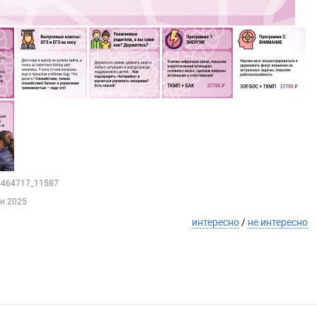
79464717_11587
ен 2025
интересно
/
не интересно