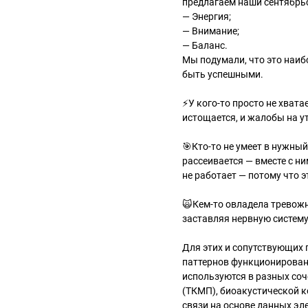
предлагаем наши сентябрьс
— Энергия;
— Внимание;
— Баланс.
Мы подумали, что это наи
быть успешными.
⚡У кого-то просто не хвата
истощается, и жалобы на у
🎯Кто-то не умеет в нужны
рассеивается — вместе с ни
не работает — потому что э
🙀Кем-то овладела тревожн
заставляя нервную систем
Для этих и сопутствующих 
паттернов функционировани
используются в разных со
(ТКМП), биоакустической к
связи на основе данных э