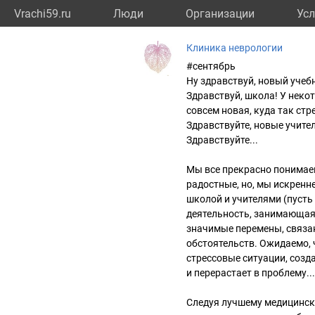
Vrachi59.ru
Люди
Организации
Усл
Клиника неврологии
#сентябрь
Ну здравствуй, новый учеб
Здравствуй, школа! У некот
совсем новая, куда так стр
Здравствуйте, новые учите
Здравствуйте...
Мы все прекрасно понимаем
радостные, но, мы искренне
школой и учителями (пусть 
деятельность, занимающая 
значимые перемены, связа
обстоятельств. Ожидаемо,
стрессовые ситуации, созд
и перерастает в проблему..
Следуя лучшему медицинск