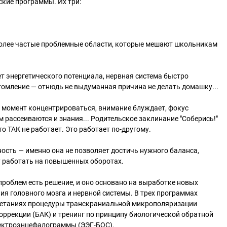
кие программы. Их три:
более частые проблемные области, которые мешают школьникам
ет энергетического потенциала, нервная система быстро
томление — отнюдь не выдуманная причина не делать домашку...
й момент концентрироваться, внимание блуждает, фокус
м рассеиваются и знания... Родительское заклинание "Соберись!"
то ТАК не работает. Это работает по-другому.
ость — именно она не позволяет достичь нужного баланса,
у работать на повышенных оборотах.
проблем есть решение, и оно основано на выработке новых
я головного мозга и нервной системы. В трех программах
четаниях процедуры транскраниальной микрополяризации
оррекции (БАК) и тренинг по принципу биологической обратной
лектроэнцефалограммы (ЭЭГ-БОС).