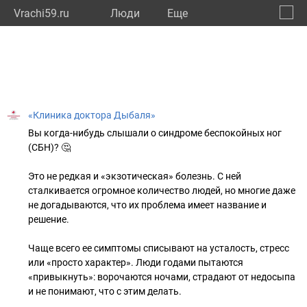
Vrachi59.ru
Люди
Eще
🔔
Пермс
🔍
«Клиника доктора Дыбаля»
Вы когда-нибудь слышали о синдроме беспокойных ног
(СБН)? 🤔
Это не редкая и «экзотическая» болезнь. С ней
сталкивается огромное количество людей, но многие даже
не догадываются, что их проблема имеет название и
решение.
Чаще всего ее симптомы списывают на усталость, стресс
или «просто характер». Люди годами пытаются
«привыкнуть»: ворочаются ночами, страдают от недосыпа
и не понимают, что с этим делать.