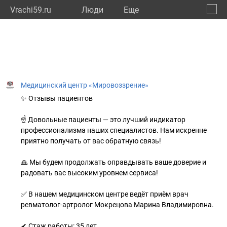
Vrachi59.ru
Люди
Eще
🔔
Пермс
🔍
Медицинский центр «Мировоззрение»
✨ Отзывы пациентов
☝ Довольные пациенты — это лучший индикатор
профессионализма наших специалистов. Нам искренне
приятно получать от вас обратную связь!
🙏 Мы будем продолжать оправдывать ваше доверие и
радовать вас высоким уровнем сервиса!
✅ В нашем медицинском центре ведёт приём врач
ревматолог-артролог Мокрецова Марина Владимировна.
✔ Стаж работы: 35 лет.