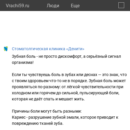
Vrachi59.ru
Люди
Eще
🔔
Пермс
🔍
Стоматолгическая клиника «Денити»
Зубная боль - не просто дискомфорт, а серьёзный сигнал
организма!
Если ты чувствуешь боль в зубах или деснах — это знак, что
с твоим здоровьем что-то не в порядке. Зубная боль может
проявляться по-разному: от лёгкой чувствительности при
холодном или горячем до сильной, пульсирующей боли,
которая не даёт спать и мешает жить.
Причины боли могут быть разными:
Кариес - разрушение зубной эмали, которое приводит к
повреждению тканей зуба.