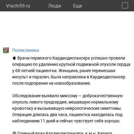
Vrachi59.ru
Люди
Eще
🔔
Пермс
🔍
Поликлиника
🫀 Врачи пермского Кардиодиспансера успешно провели
операцию по удалению крупной подвижной опухоли сердца
у 68-летней пациентки. Женщина, ранее перенесшая
инсульт и паралич, была направлена в Кардиодиспансер
после подозрения на новообразование.
Обследование выявило миксому — доброкачественную
опухоль левого предсердия, мешавшую нормальному
кровотоку и вызывавшую неврологические симптомы.
Операция длилась два часа, пациентка находилась под
наблюдением 11 дней и сейчас чувствует себя хорошо.
💬 Главный врач Кардиодиспансера, к.м.н. Кирилл