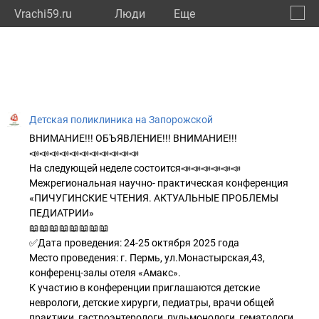
Vrachi59.ru
Люди
Eще
🔔
Пермс
🔍
Детская поликлиника на Запорожской
ВНИМАНИЕ!!! ОБЪЯВЛЕНИЕ!!! ВНИМАНИЕ!!!
📣📣📣📣📣📣📣📣📣📣📣
На следующей неделе состоится📣📣📣📣📣📣
Межрегиональная научно- практическая конференция
«ПИЧУГИНСКИЕ ЧТЕНИЯ. АКТУАЛЬНЫЕ ПРОБЛЕМЫ
ПЕДИАТРИИ»
📖📖📖📖📖📖📖📖
✅Дата проведения: 24-25 октября 2025 года
Место проведения: г. Пермь, ул.Монастырская,43,
конференц-залы отеля «Амакс».
К участию в конференции приглашаются детские
неврологи, детские хирурги, педиатры, врачи общей
практики, гастроэнтерологи, пульмонологи, гематологи,