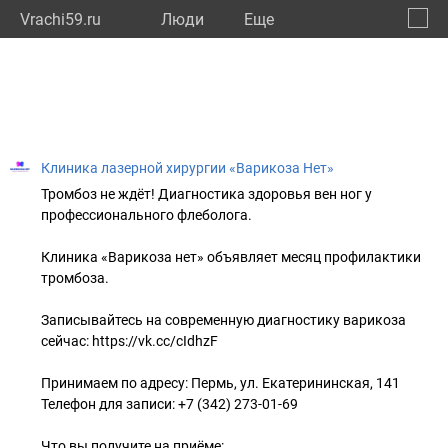
Vrachi59.ru
Люди
Eще
🔔
Пермс
🔍
Клиника лазерной хирургии «Варикоза Нет»
Тромбоз не ждёт! Диагностика здоровья вен ног у
профессионального флеболога.
Клиника «Варикоза нет» объявляет месяц профилактики
тромбоза.
Записывайтесь на современную диагностику варикоза
сейчас: https://vk.cc/cIdhzF
Принимаем по адресу: Пермь, ул. Екатерининская, 141
Телефон для записи: +7 (342) 273-01-69
Что вы получите на приёме: