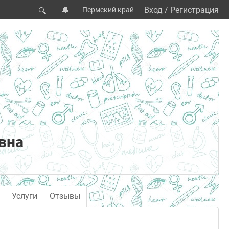
🔔
Вход
/
Регистрация
Пермский край
🔍
вна
Услуги
Отзывы