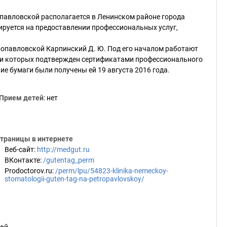
опавловской располагается в Ленинском районе города
ируется на предоставлении профессиональных услуг,
ропавловской Карпинский Д. Ю. Под его началом работают
ии которых подтвержден сертификатами профессионального
е бумаги были получены ей 19 августа 2016 года.
Прием детей
: нет
траницы в интернете
Веб-сайт
:
http://medgut.ru
ВКонтакте
:
/gutentag_perm
Prodoctorov.ru
:
/perm/lpu/54823-klinika-nemeckoy-
stomatologii-guten-tag-na-petropavlovskoy/