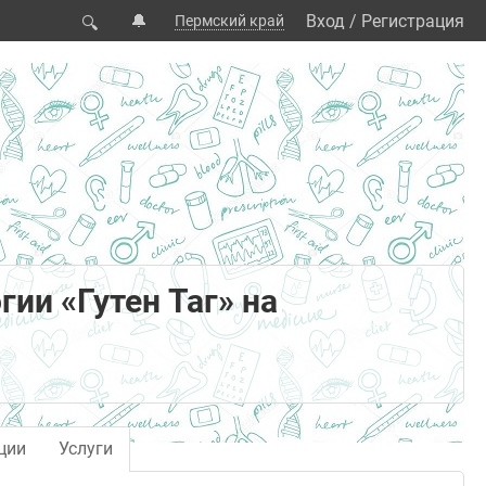
🔔
Вход
/
Регистрация
Пермский край
🔍
ии «Гутен Таг» на
ции
Услуги