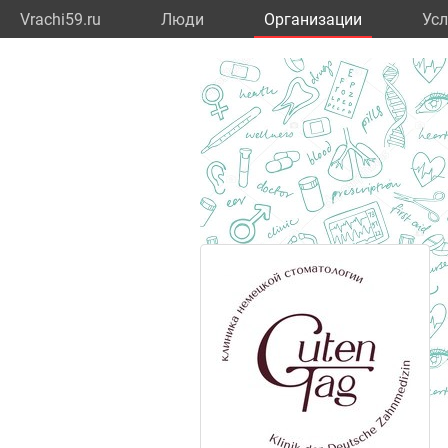
Vrachi59.ru
Люди
Организации
Усл