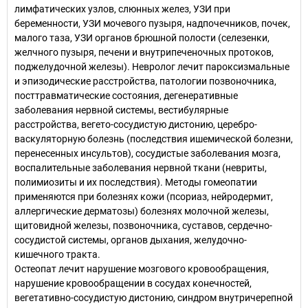
лимфатических узлов, слюнных желез, УЗИ при
беременности, УЗИ мочевого пузыря, надпочечников, почек,
малого таза, УЗИ органов брюшной полости (селезенки,
желчного пузыря, печени и внутрипеченочных протоков,
поджелудочной железы). Невролог лечит пароксизмальные
и эпизодические расстройства, патологии позвоночника,
посттравматические состояния, дегенеративные
заболевания нервной системы, вестибулярные
расстройства, вегето-сосудистую дистонию, церебро-
васкуляторную болезнь (последствия ишемической болезни,
перенесенных инсультов), сосудистые заболевания мозга,
воспалительные заболевания нервной ткани (невриты,
полимиозиты и их последствия). Методы гомеопатии
применяются при болезнях кожи (псориаз, нейродермит,
аллергические дерматозы) болезнях молочной железы,
щитовидной железы, позвоночника, суставов, сердечно-
сосудистой системы, органов дыхания, желудочно-
кишечного тракта.
Остеопат лечит нарушение мозгового кровообращения,
нарушение кровообращении в сосудах конечностей,
вегетативно-сосудистую дистонию, синдром внутричерепной