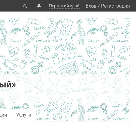
🔔
Вход
/
Регистрация
Пермский край
🔍
ный»
ции
Услуги