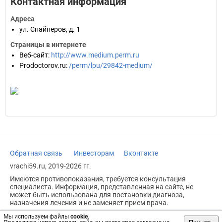
Контактная информация
Адреса
ул. Снайперов, д. 1
Страницы в интернете
Веб-сайт
:
http://www.medium.perm.ru
Prodoctorov.ru
:
/perm/lpu/29842-medium/
Обратная связь
Инвесторам
Вконтакте
vrachi59.ru, 2019-2026 гг.
Имеются противопоказания, требуется консультация
специалиста. Информация, представленная на сайте, не
может быть использована для постановки диагноза,
назначения лечения и не заменяет прием врача.
Возрастное ограничение: 18+
Мы используем файлы
cookie
.