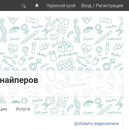
🔔
Вход
/
Регистрация
Пермский край
🔍
Снайперов
ции
Услуги
Добавить видеозаписи