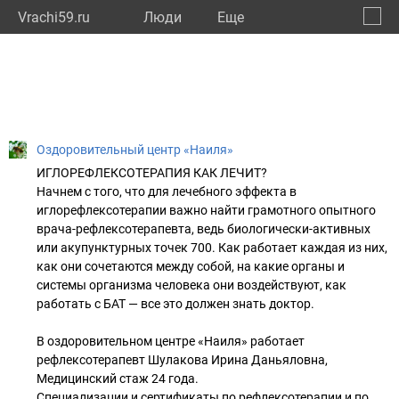
Vrachi59.ru
Люди
Eще
🔔
Пермс
🔍
Оздоровительный центр «Наиля»
ИГЛОРЕФЛЕКСОТЕРАПИЯ КАК ЛЕЧИТ?
Начнем с того, что для лечебного эффекта в
иглорефлексотерапии важно найти грамотного опытного
врача-рефлексотерапевта, ведь биологически-активных
или акупунктурных точек 700. Как работает каждая из них,
как они сочетаются между собой, на какие органы и
системы организма человека они воздействуют, как
работать с БАТ — все это должен знать доктор.
В оздоровительном центре «Наиля» работает
рефлексотерапевт Шулакова Ирина Даньяловна,
Медицинский стаж 24 года.
Специализации и сертификаты по рефлексотерапии и по